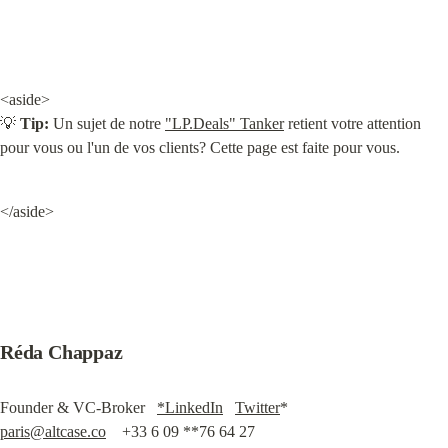
<aside>

💡 
Tip:
 Un sujet de notre 
"LP.Deals" Tanker
 retient votre attention 
pour vous ou l'un de vos clients? Cette page est faite pour vous.
</aside>
Réda Chappaz
Founder & VC-Broker   
*LinkedIn
Twitter
paris@altcase.co
    +33 6 09 **76 64 27